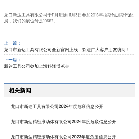
龙口新达工具有限公司于11月1日到11月3日参加2016年拉斯维加斯汽配
展，我们的展位号是10662。
上一篇：
龙口市新达工具有限公司全新官网上线，欢迎广大客户朋友访问！
下一篇：
新达工具公司参加上海科隆博览会
相关新闻
龙口市新达工具有限公司2024年度危废信息公开
龙口市新达精密滚动体有限公司2024年度危废信息公开
龙口市新达精密滚动体有限公司2023年度危废信息公开