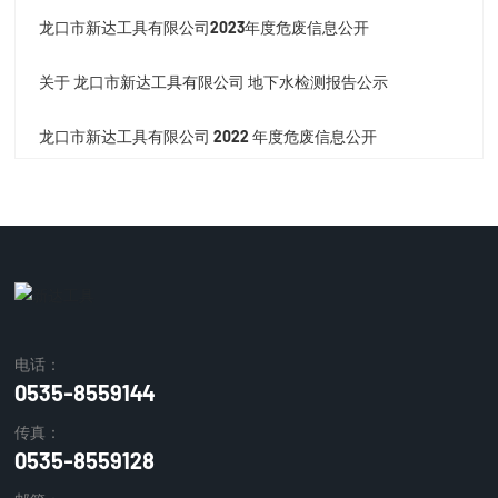
龙口市新达工具有限公司2023年度危废信息公开
关于 龙口市新达工具有限公司 地下水检测报告公示
龙口市新达工具有限公司 2022 年度危废信息公开
电话：
0535-8559144
传真：
0535-8559128