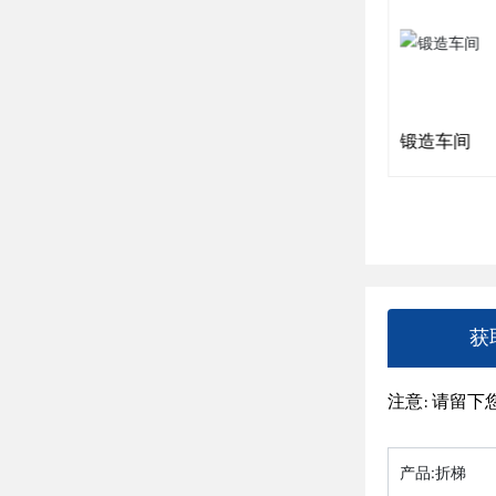
冷镦机
锻造车间
获
注意: 请留
产品:
折梯