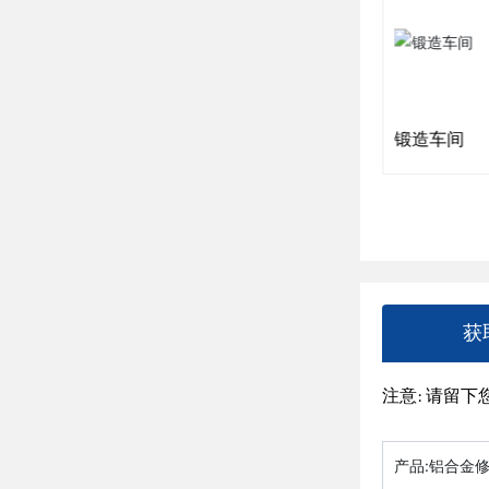
冷镦机
锻造车间
获
注意: 请留
产品:
铝合金