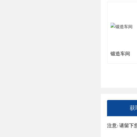
冷镦机
锻造车间
获
注意: 请留