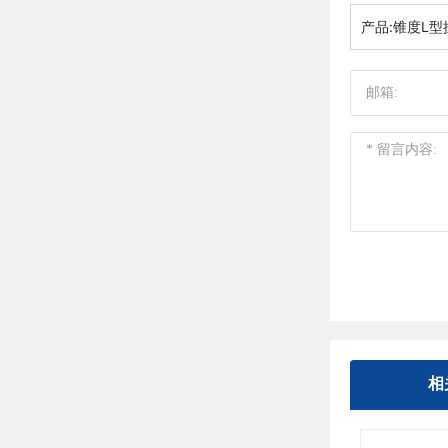
产品:
锥度L型
相