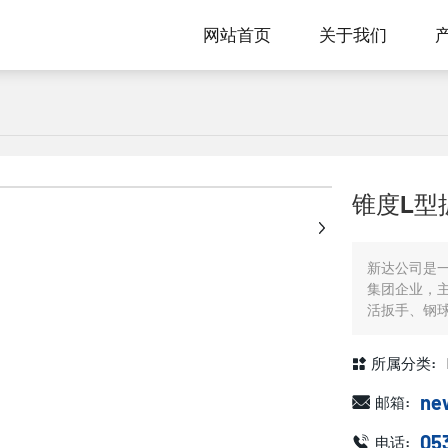
网站首页
关于我们
+
锥度L型
新达公司是
集团企业，
活扳手、钢
所属分类:
ne
邮箱:
05
电话: