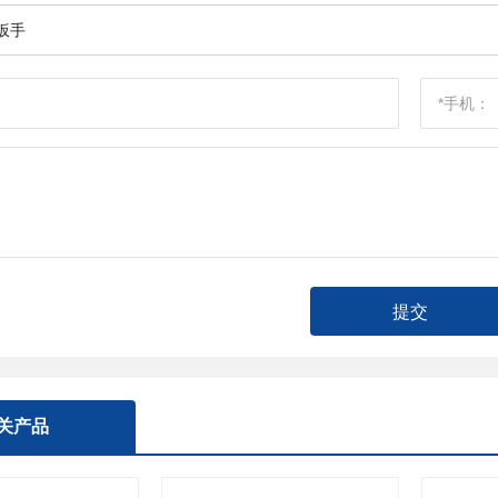
扳手
提交
关产品