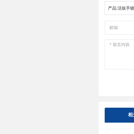
产品:
活扳手
相