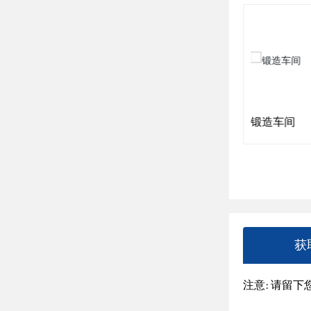
冷镦机
锻造车间
获
注意: 请留