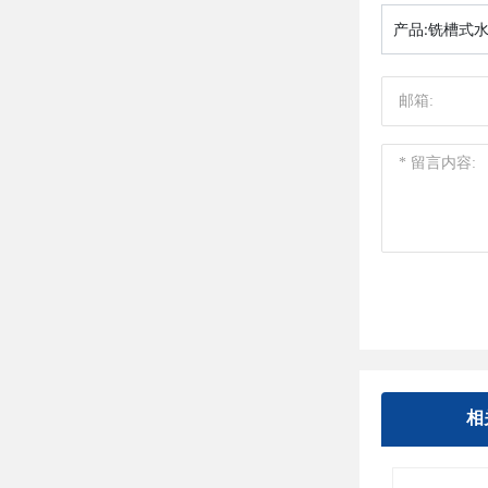
产品:
铣槽式
相