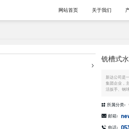
网站首页
关于我们
+
铣槽式水
新达公司是
集团企业，
活扳手、钢
所属分类:
ne
邮箱:
05
电话: