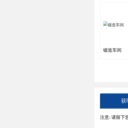
冷镦机
锻造车间
获
注意: 请留